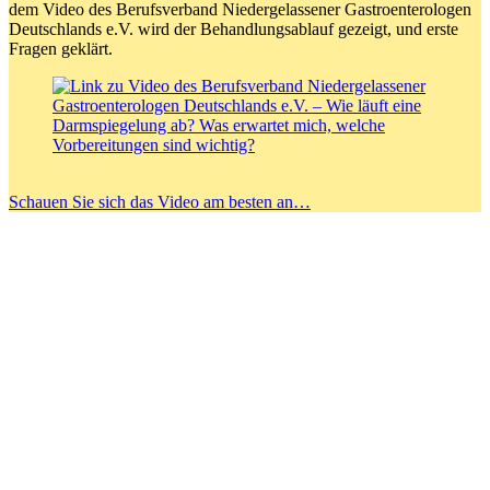
dem Video des Berufsverband Niedergelassener Gastroenterologen
Deutschlands e.V. wird der Behandlungsablauf gezeigt, und erste
Fragen geklärt.
Schauen Sie sich das Video am besten an…
Gastroenterologische
Schwerpunktpraxis
Prof. Dr. med. Leopold Ludwig
Dr. med. Melanie Güthle
Zeppelinstraße 16
89160 Dornstadt